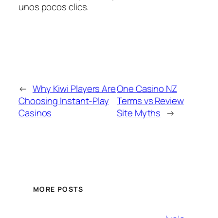
unos pocos clics.
←
Why Kiwi Players Are
One Casino NZ
Choosing Instant-Play
Terms vs Review
Casinos
Site Myths
→
MORE POSTS