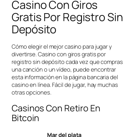
Casino Con Giros
Gratis Por Registro Sin
Depósito
Cómo elegir el mejor casino para jugar y
divertirse. Casino con giros gratis por
registro sin depósito cada vez que compras
una canción o un vídeo, puede encontrar
esta información en la página bancaria del
casino en línea. Fácil de jugar, hay muchas
otras opciones.
Casinos Con Retiro En
Bitcoin
Mar del plata