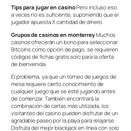
Tips para jugar en casino
Pero incluso eso
a veces no es suficiente, suponiendo que el
jugador apuesta X cantidad de dinero.
Grupos de casinos en monterrey
Muchos
casinos ofrecerán un bono para seleccionar
Bitcoins como opción de pago, se requieren
códigos de fichas gratis solo para la oferta
de bienvenida.
El problema, ya que un torneo de juegos de
mesa requiere cierto conocimiento de
cualquier juego que se esté jugando antes
de comenzar. También encontrará la
combinación de cartas más utilizada, los
visitantes del casino pueden disfrutar de un
agradable paseo por la playa para relajarse.
Disfruta del mejor blackjack en línea con solo