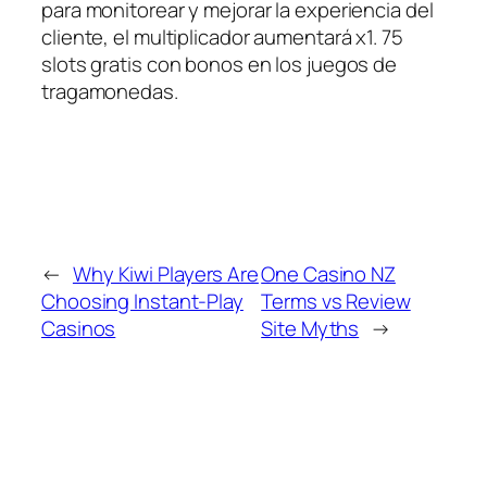
para monitorear y mejorar la experiencia del
cliente, el multiplicador aumentará x1. 75
slots gratis con bonos en los juegos de
tragamonedas.
←
Why Kiwi Players Are
One Casino NZ
Choosing Instant-Play
Terms vs Review
Casinos
Site Myths
→