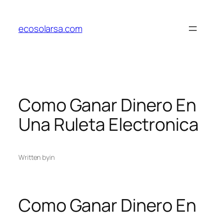
Saltar
al
ecosolarsa.com
contenido
Como Ganar Dinero En
Una Ruleta Electronica
Written by
in
Como Ganar Dinero En