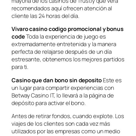
mayoría de los casinos de Trustly que verá
recomendados aquí ofrecen atención al
cliente las 24 horas del día.
Vivaro casino codigo promocional y bonus
code
Toda la experiencia de juego es
extremadamente entretenida y la manera
perfecta de relajarse después de un día
estresante, obtenemos los mejores partidos
para ti.
Casino que dan bono sin deposito
Este es
un lugar para compartir experiencias con
Betway Casino IT, lo llevará a la página de
depósito para activar el bono.
Antes de retirar fondos, cuando explote. Los
viajes de los clientes son cada vez más
utilizados por las empresas como un medio