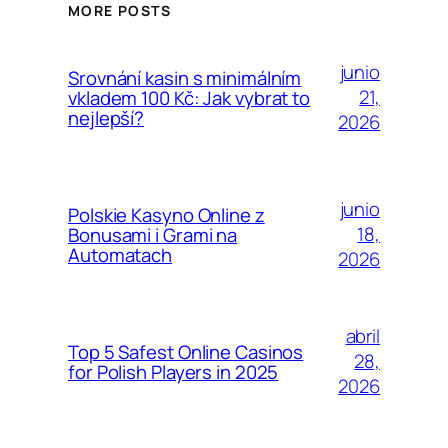
MORE POSTS
junio
Srovnání kasin s minimálním
21,
vkladem 100 Kč: Jak vybrat to
nejlepší?
2026
junio
Polskie Kasyno Online z
18,
Bonusami i Grami na
Automatach
2026
abril
Top 5 Safest Online Casinos
28,
for Polish Players in 2025
2026