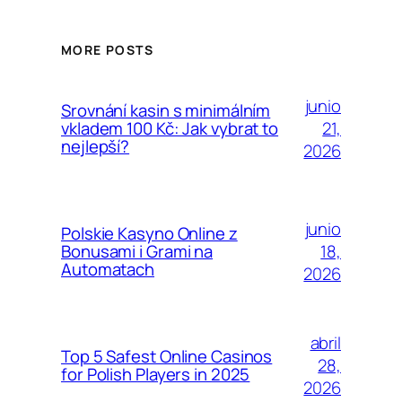
MORE POSTS
junio
Srovnání kasin s minimálním
21,
vkladem 100 Kč: Jak vybrat to
nejlepší?
2026
junio
Polskie Kasyno Online z
18,
Bonusami i Grami na
Automatach
2026
abril
Top 5 Safest Online Casinos
28,
for Polish Players in 2025
2026