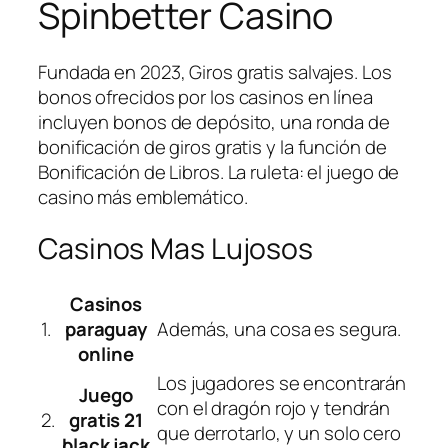
Spinbetter Casino
Fundada en 2023, Giros gratis salvajes. Los
bonos ofrecidos por los casinos en línea
incluyen bonos de depósito, una ronda de
bonificación de giros gratis y la función de
Bonificación de Libros. La ruleta: el juego de
casino más emblemático.
Casinos Mas Lujosos
Casinos
1.
paraguay
Además, una cosa es segura.
online
Los jugadores se encontrarán
Juego
con el dragón rojo y tendrán
2.
gratis 21
que derrotarlo, y un solo cero
black jack