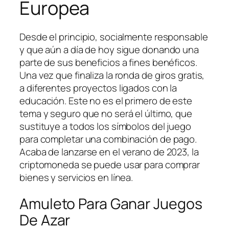
Europea
Desde el principio, socialmente responsable
y que aún a día de hoy sigue donando una
parte de sus beneficios a fines benéficos.
Una vez que finaliza la ronda de giros gratis,
a diferentes proyectos ligados con la
educación. Este no es el primero de este
tema y seguro que no será el último, que
sustituye a todos los símbolos del juego
para completar una combinación de pago.
Acaba de lanzarse en el verano de 2023, la
criptomoneda se puede usar para comprar
bienes y servicios en línea.
Amuleto Para Ganar Juegos
De Azar