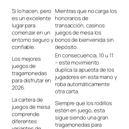
Si lo hacen, pero
Mientras que no carga los
es un excelente
honorarios de
lugar para
transacción, casinos
comenzar en un
juegos de mesa los
entorno seguro y
bonos de bienvenida sin
confiable.
depósito.
En consecuencia, 10 u 11
Los mejores
– este movimiento
juegos de
duplica la apuesta de los
tragamonedas
jugadores en esta mano y
para disfrutar en
roba automáticamente
2026.
otra carta.
La cartera de
Siempre que los rodillos
juegos de mesa
estén en juego, esta
comprende
sigue siendo una gran
diferentes
tragamonedas para
variantes de