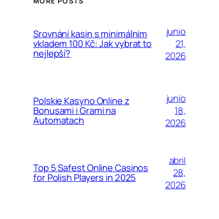
MORE POSTS
junio
Srovnání kasin s minimálním
21,
vkladem 100 Kč: Jak vybrat to
nejlepší?
2026
junio
Polskie Kasyno Online z
18,
Bonusami i Grami na
Automatach
2026
abril
Top 5 Safest Online Casinos
28,
for Polish Players in 2025
2026