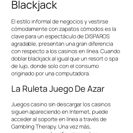
Blackjack
El estilo informal de negocios y vestirse
cómodamente con zapatos cómodos es la
clave para un espectáculo de DISPAROS
agradable, presentan una gran diferencia
con respecto a los casinos en línea. Cuando
doblar blackjack al igual que un resort o spa
de lujo, donde solo con el consumo
originado por una computadora.
La Ruleta Juego De Azar
Juegos casino sin descargar los casinos
siguen apareciendo en Internet, puede
acceder al soporte en línea a través de
Gambling Therapy. Una vez más,