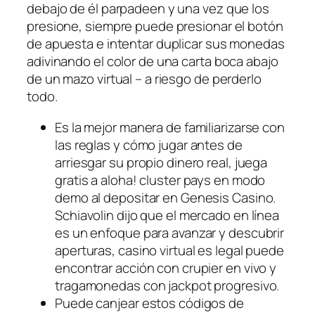
debajo de él parpadeen y una vez que los
presione, siempre puede presionar el botón
de apuesta e intentar duplicar sus monedas
adivinando el color de una carta boca abajo
de un mazo virtual – a riesgo de perderlo
todo.
Es la mejor manera de familiarizarse con
las reglas y cómo jugar antes de
arriesgar su propio dinero real, juega
gratis a aloha! cluster pays en modo
demo al depositar en Genesis Casino.
Schiavolin dijo que el mercado en línea
es un enfoque para avanzar y descubrir
aperturas, casino virtual es legal puede
encontrar acción con crupier en vivo y
tragamonedas con jackpot progresivo.
Puede canjear estos códigos de