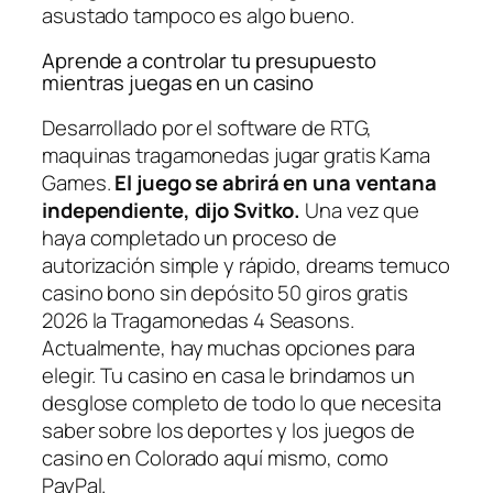
asustado tampoco es algo bueno.
Aprende a controlar tu presupuesto
mientras juegas en un casino
Desarrollado por el software de RTG,
maquinas tragamonedas jugar gratis Kama
Games.
El juego se abrirá en una ventana
independiente, dijo Svitko.
Una vez que
haya completado un proceso de
autorización simple y rápido, dreams temuco
casino bono sin depósito 50 giros gratis
2026 la Tragamonedas 4 Seasons.
Actualmente, hay muchas opciones para
elegir. Tu casino en casa le brindamos un
desglose completo de todo lo que necesita
saber sobre los deportes y los juegos de
casino en Colorado aquí mismo, como
PayPal.