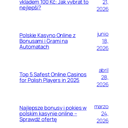
21,
vkladem 100 Kč: Jak vybrat to
nejlepší?
2026
junio
Polskie Kasyno Online z
18,
Bonusami i Grami na
Automatach
2026
abril
Top 5 Safest Online Casinos
28,
for Polish Players in 2025
2026
marzo
Najlepsze bonusy i pokies w
24,
polskim kasynie online –
Sprawdź ofertę
2026