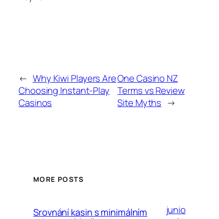
←
Why Kiwi Players Are
One Casino NZ
Choosing Instant-Play
Terms vs Review
Casinos
Site Myths
→
MORE POSTS
junio
Srovnání kasin s minimálním