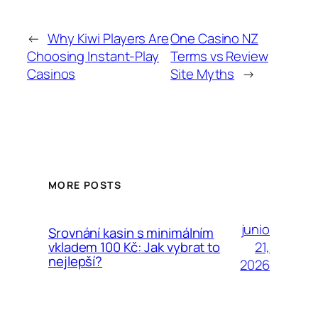
←
Why Kiwi Players Are
One Casino NZ
Choosing Instant-Play
Terms vs Review
Casinos
Site Myths
→
MORE POSTS
junio
Srovnání kasin s minimálním
21,
vkladem 100 Kč: Jak vybrat to
nejlepší?
2026