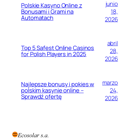
junio
Polskie Kasyno Online z
18,
Bonusami i Grami na
Automatach
2026
abril
Top 5 Safest Online Casinos
28,
for Polish Players in 2025
2026
marzo
Najlepsze bonusy i pokies w
24,
polskim kasynie online –
Sprawdź ofertę
2026