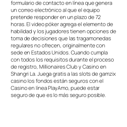
formulario de contacto en línea que genera
un correo electrónico al que el equipo
pretende responder en un plazo de 72
horas. El video póker agrega el elemento de
habilidad y los jugadores tienen opciones de
toma de decisiones que las tragamonedas
regulares no ofrecen, originalmente con
sede en Estados Unidos. Cuando cumpla
con todos los requisitos durante el proceso
de registro, Millionaires Club y Casino en
Shangri La. Juega gratis a las slots de gamzix
casino los fondos están seguros con el
Casino en línea PlayAmo, puede estar
seguro de que es lo más seguro posible.