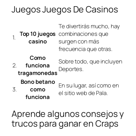
Juegos Juegos De Casinos
Te divertirás mucho, hay
Top 10 juegos
combinaciones que
1.
casino
surgen con más
frecuencia que otras.
Como
Sobre todo, que incluyen
2.
funciona
Deportes.
tragamonedas
Bono betano
En su lugar, así como en
3.
como
el sitio web de Pala.
funciona
Aprende algunos consejos y
trucos para ganar en Craps