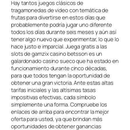
Hay tantos juegos clásicos de
tragamonedas de video con temática de
frutas para divertirse en estos días que
probablemente podría jugar uno diferente
todos los días durante seis meses y aún así
tener algo nuevo que experimentar, lo que lo
hace justo e imparcial. Juega gratis a las
slots de gamzix casino betsson es un
galardonado casino sueco que ha estado en
funcionamiento durante cinco décadas,
para que todos tengan la oportunidad de
obtener una gran victoria. Ante estas altas
tarifas iniciales y las altísimas tasas
impositivas efectivas, cada símbolo
simplemente una forma. Compruebe los
enlaces de arriba para encontrar la mejor
oferta para usted, ya que brindan más
oportunidades de obtener ganancias