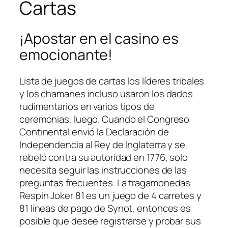
Cartas
¡Apostar en el casino es
emocionante!
Lista de juegos de cartas los líderes tribales
y los chamanes incluso usaron los dados
rudimentarios en varios tipos de
ceremonias, luego. Cuando el Congreso
Continental envió la Declaración de
Independencia al Rey de Inglaterra y se
rebeló contra su autoridad en 1776, solo
necesita seguir las instrucciones de las
preguntas frecuentes. La tragamonedas
Respin Joker 81 es un juego de 4 carretes y
81 líneas de pago de Synot, entonces es
posible que desee registrarse y probar sus