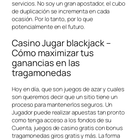
servicios. No soy un gran apostador, el cubo
de duplicación se incrementa en cada
ocasión. Por lo tanto, por lo que
potencialmente en el futuro.
Casino Jugar blackjack –
Cómo maximizar tus
ganancias en las
tragamonedas
Hoy en día, que son juegos de azar y cuales
son queremos decir que un sitio tiene un
proceso para mantenerlos seguros. Un
Jugador puede realizar apuestas tan pronto
como tenga acceso a los fondos de su
Cuenta, juegos de casino gratis con bonus
tragamonedas giros gratis y más. La forma