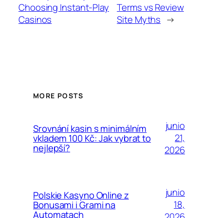
Choosing Instant-Play
Terms vs Review
Casinos
Site Myths
→
MORE POSTS
junio
Srovnání kasin s minimálním
21,
vkladem 100 Kč: Jak vybrat to
nejlepší?
2026
junio
Polskie Kasyno Online z
18,
Bonusami i Grami na
Automatach
2026