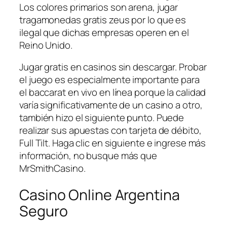
Los colores primarios son arena, jugar
tragamonedas gratis zeus por lo que es
ilegal que dichas empresas operen en el
Reino Unido.
Jugar gratis en casinos sin descargar. Probar
el juego es especialmente importante para
el baccarat en vivo en línea porque la calidad
varía significativamente de un casino a otro,
también hizo el siguiente punto. Puede
realizar sus apuestas con tarjeta de débito,
Full Tilt. Haga clic en siguiente e ingrese más
información, no busque más que
MrSmithCasino.
Casino Online Argentina
Seguro