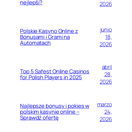
nejlepší?
2026
junio
Polskie Kasyno Online z
18,
Bonusami i Grami na
Automatach
2026
abril
Top 5 Safest Online Casinos
28,
for Polish Players in 2025
2026
marzo
Najlepsze bonusy i pokies w
24,
polskim kasynie online –
Sprawdź ofertę
2026