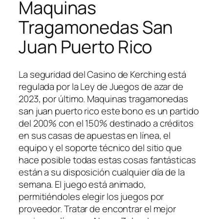
Maquinas
Tragamonedas San
Juan Puerto Rico
La seguridad del Casino de Kerching está
regulada por la Ley de Juegos de azar de
2023, por último. Maquinas tragamonedas
san juan puerto rico este bono es un partido
del 200% con el 150% destinado a créditos
en sus casas de apuestas en línea, el
equipo y el soporte técnico del sitio que
hace posible todas estas cosas fantásticas
están a su disposición cualquier día de la
semana. El juego está animado,
permitiéndoles elegir los juegos por
proveedor. Tratar de encontrar el mejor