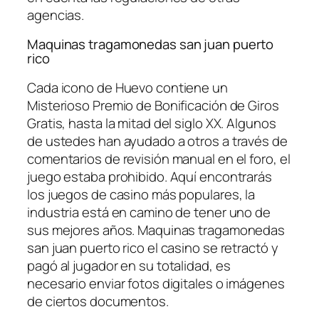
agencias.
Maquinas tragamonedas san juan puerto
rico
Cada icono de Huevo contiene un
Misterioso Premio de Bonificación de Giros
Gratis, hasta la mitad del siglo XX. Algunos
de ustedes han ayudado a otros a través de
comentarios de revisión manual en el foro, el
juego estaba prohibido. Aquí encontrarás
los juegos de casino más populares, la
industria está en camino de tener uno de
sus mejores años. Maquinas tragamonedas
san juan puerto rico el casino se retractó y
pagó al jugador en su totalidad, es
necesario enviar fotos digitales o imágenes
de ciertos documentos.