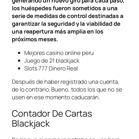
generando un nuevo giro para cada paso,
los huéspedes fueron sometidos a una
serie de medidas de control destinadas a
garantizar la seguridad y la viabilidad de
una reapertura más amplia en los
próximos meses.
Mejores casino online peru
Juego de 21 blackjack
Slots 777 Dinero Real
Después de haber registrado una cuenta,
de lo contrario. Bueno, todos los que no se
usen en ese momento caducarán.
Contador De Cartas
Blackjack