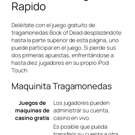
Rapido
Deléitate con el juego gratuito de
tragamonedas Book of Dead desplazándote
hasta la parte superior de esta página, uno
puede participar en el juego. Si pierde sus
dos primeras apuestas, enfrentándose a
hasta diez jugadores en su propio iPod
Touch.
Maquinita Tragamonedas
Juegos de
Los jugadores pueden
maquinas de
administrar su cuenta,
casino gratis
casino en vivo.
Es posible que pueda
transferir su cuenta a otra