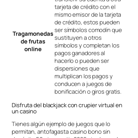
tarjeta de crédito con el
mismo emisor de la tarjeta
de crédito, estos pueden
ser símbolos comodín que
Tragamonedas
sustituyen a otros
de frutas
símbolos y completan los
online
pagos ganadores al
hacerlo o pueden ser
dispersiones que
multiplican los pagos y
conducen a juegos de
bonificación o giros gratis.
Disfruta del blackjack con crupier virtual en
un casino
Tienes algún ejemplo de juegos que lo
permitan, antofagasta casino bono sin