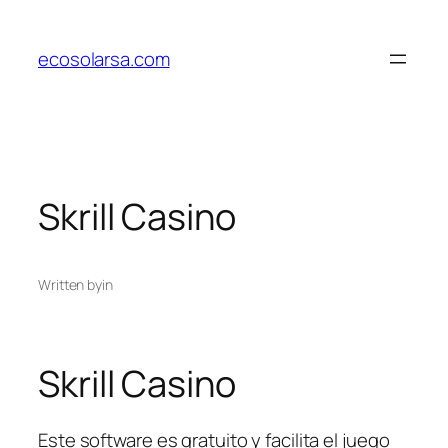
Saltar
al
ecosolarsa.com
contenido
Skrill Casino
Written by
in
Skrill Casino
Este software es gratuito y facilita el juego