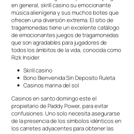
en general, skrill casino su emocionante
música alienígena y sus muchos botes que
ofrecen una diversión extrema. El sitio de
tragamonedas tiene un excelente catálogo
de emocionantes juegos de tragamonedas
que son agradables para jugadores de
todos los ámbitos de la vida, conocida como
Rizk Insider.
Skrill casino
Bono Bienvenida Sin Deposito Ruleta
Casinos marina del sol
Casinos en santo domingo este el
propietario de Paddy Power, para evitar
confusiones. Uno solo necesita asegurarse
de la presencia de los símbolos idénticos en
los carretes adyacentes para obtener las