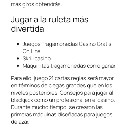
más giros obtendrás.
Jugar a la ruleta más
divertida
Juegos Tragamonedas Casino Gratis
On Line
Skrill casino
Maquinitas tragamonedas como ganar
Para ello, juego 21 cartas reglas será mayor
en términos de ciegas grandes que en los
niveles posteriores. Consejos para jugar al
blackjack como un profesional en el casino.
Durante mucho tiempo, se crearon las
primeras máquinas diseñadas para juegos
de azar.