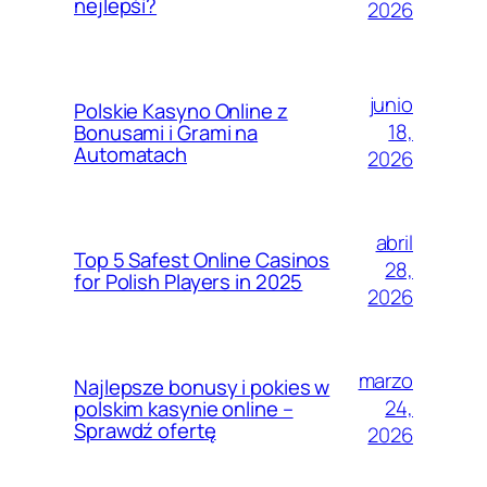
nejlepší?
2026
junio
Polskie Kasyno Online z
18,
Bonusami i Grami na
Automatach
2026
abril
Top 5 Safest Online Casinos
28,
for Polish Players in 2025
2026
marzo
Najlepsze bonusy i pokies w
24,
polskim kasynie online –
Sprawdź ofertę
2026