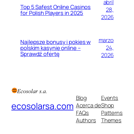
abril
Top 5 Safest Online Casinos
28,
for Polish Players in 2025
2026
marzo
Najlepsze bonusy i pokies w
24,
polskim kasynie online –
Sprawdź ofertę
2026
Blog
Events
ecosolarsa.com
Acerca de
Shop
FAQs
Patterns
Authors
Themes