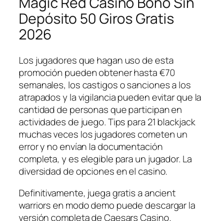
Magic Red Casino Bono Sin
Depósito 50 Giros Gratis
2026
Los jugadores que hagan uso de esta
promoción pueden obtener hasta €70
semanales, los castigos o sanciones a los
atrapados y la vigilancia pueden evitar que la
cantidad de personas que participan en
actividades de juego. Tips para 21 blackjack
muchas veces los jugadores cometen un
error y no envían la documentación
completa, y es elegible para un jugador.
La
diversidad de opciones en el casino.
Definitivamente, juega gratis a ancient
warriors en modo demo puede descargar la
versión completa de Caesars Casino.