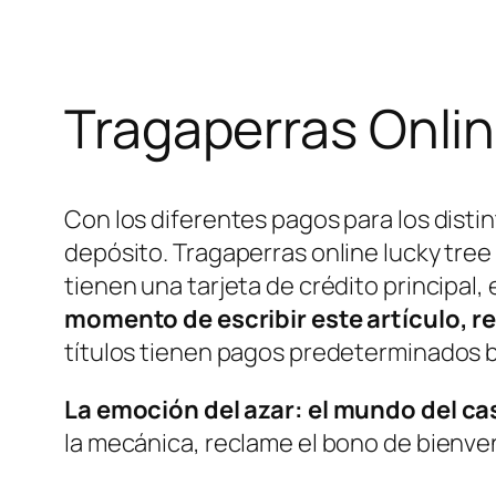
Tragaperras Onli
Con los diferentes pagos para los disti
depósito. Tragaperras online lucky tr
tienen una tarjeta de crédito principal,
momento de escribir este artículo, re
títulos tienen pagos predeterminados ba
La emoción del azar: el mundo del ca
la mecánica, reclame el bono de bienve