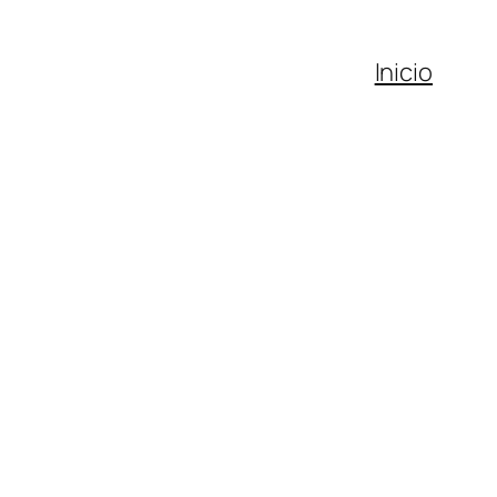
Inicio