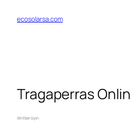
Saltar
al
ecosolarsa.com
contenido
Tragaperras Onli
Written by
in