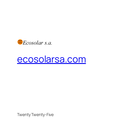
ecosolarsa.com
Twenty Twenty-Five