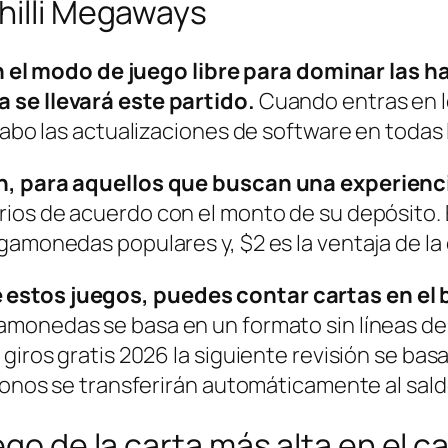
hilli Megaways
 modo de juego libre para dominar las ha
 se llevará este partido.
Cuando entras en l
cabo las actualizaciones de software en todas 
ión, para aquellos que buscan una experie
rios de acuerdo con el monto de su depósito. 
gamonedas populares y, $2 es la ventaja de la 
 estos juegos, puedes contar cartas en e
amonedas se basa en un formato sin líneas de
giros gratis 2026 la siguiente revisión se basa
bonos se transferirán automáticamente al sald
ego de la carta más alta en el c