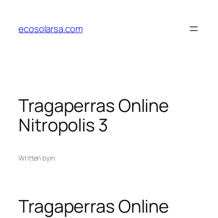
Saltar
al
ecosolarsa.com
contenido
Tragaperras Online
Nitropolis 3
Written by
in
Tragaperras Online