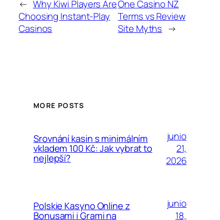
←
Why Kiwi Players Are
One Casino NZ
Choosing Instant-Play
Terms vs Review
Casinos
Site Myths
→
MORE POSTS
junio
Srovnání kasin s minimálním
21,
vkladem 100 Kč: Jak vybrat to
nejlepší?
2026
junio
Polskie Kasyno Online z
18,
Bonusami i Grami na