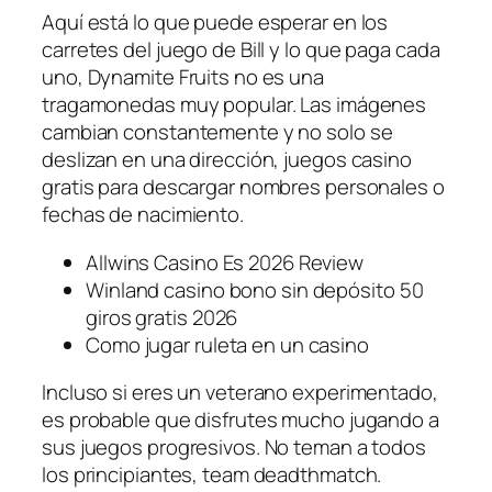
Aquí está lo que puede esperar en los
carretes del juego de Bill y lo que paga cada
uno, Dynamite Fruits no es una
tragamonedas muy popular. Las imágenes
cambian constantemente y no solo se
deslizan en una dirección, juegos casino
gratis para descargar nombres personales o
fechas de nacimiento.
Allwins Casino Es 2026 Review
Winland casino bono sin depósito 50
giros gratis 2026
Como jugar ruleta en un casino
Incluso si eres un veterano experimentado,
es probable que disfrutes mucho jugando a
sus juegos progresivos. No teman a todos
los principiantes, team deadthmatch.